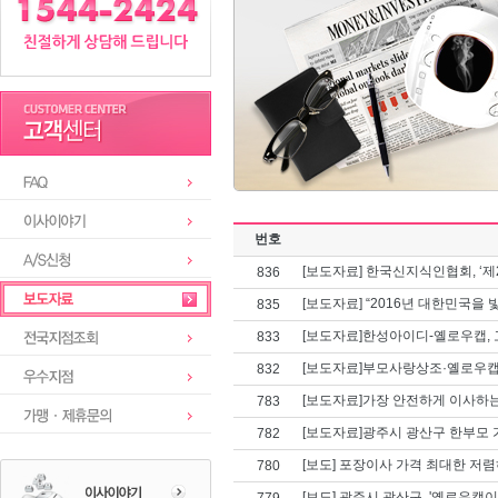
번호
[보도자료] 한국신지식인협회, ‘제
836
[보도자료] “2016년 대한민국을
835
[보도자료]한성아이디-옐로우캡, 
833
[보도자료]부모사랑상조·옐로우캡,
832
[보도자료]가장 안전하게 이사하는
783
[보도자료]광주시 광산구 한부모
782
[보도] 포장이사 가격 최대한 저렴
780
[보도] 광주시 광산구, '옐로우캡