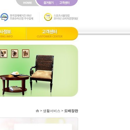
> 생활서비스 >
도배장판